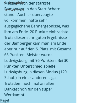
Kartenspiele
Metzler noch der stärkste 
Bamberger in den Startlöchern 
Ortsverband
stand.  Auch er überzeugte 
vollkommen, hatte sehr 
ausgeglichene Bahnergebnisse, was 
ihm am Ende  20 Punkte einbrachte. 
Trotz dieser sehr guten Ergebnisse 
der Bamberger kam man am Ende 
aber nur auf den 6. Platz  mit Gesamt 
66 Punkten. Meister wurde 
Ludwigsburg mit 96 Punkten. Bei 30 
Punkten Unterschied spielte 
Ludwigsburg in diesen Modus (120 
Schub) in einer anderen Liga.  
Trotzdem noch mal an allen 
Dankeschön für den super 
Wettkampf.      
Kegel
Kegel