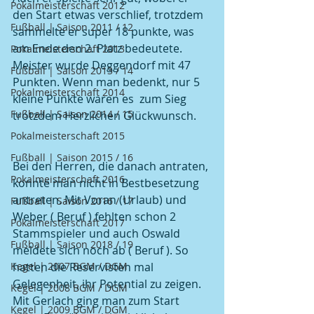
Pokalmeisterschaft 2012
den Start etwas verschlief, trotzdem 
Fußball | Saison 2011 / 12
sammelte er super 18 punkte, was 
am Ende den 2. Platz bedeutete.  
Pokalmeisterschaft 2013
Meister wurde Deggendorf mit 47 
Fußball | Saison 2013 / 14
Punkten. Wenn man bedenkt, nur 5 
Pokalmeisterschaft 2014
kleine Punkte waren es  zum Sieg 
Fußball | Saison 2014 / 15
trotzdem Herzlichen Glückwunsch.
Pokalmeisterschaft 2015
Fußball | Saison 2015 / 16
Bei den Herren, die danach antraten, 
Pokalmeisterschaft 2016
konnte man nicht in Bestbesetzung 
antreten. Mit Voran (Urlaub) und 
Fußball | Saison 2016 / 17
Weber ( Beruf ) fehlten schon 2 
Pokalmeisterschaft 2017
Stammspieler und auch Oswald 
Fußball | Saison 2018 / 19
meldete sich noch ab ( Beruf ). So 
Kegel | 2007 BGM / DGM
hatten die Reservisten mal 
Gelegenheit, ihr Potential zu zeigen. 
Kegel | 2008 BGM / DGM
Mit Gerlach ging man zum Start 
Kegel | 2009 BGM / DGM