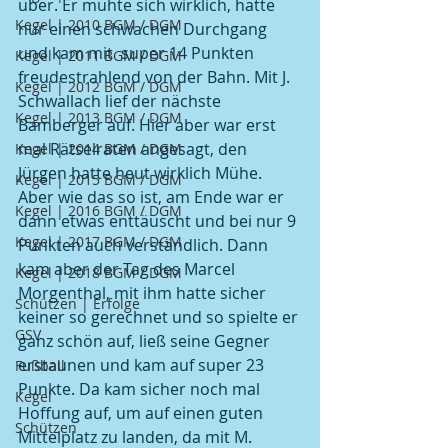
über. Er mühte sich wirklich, hatte 
Kegel | 2010 BGM / DGM
nur einen schwachen Durchgang 
und kam mit  super 14 Punkten 
Kegel | 2011 BGM / DGM
freudestrahlend von der Bahn. Mit J. 
Kegel | 2012 BGM / DGM
Schwallach lief der nächste 
Kegel | 2013 BGM / DGM
Bamberger auf. Hier aber war erst 
mal Rätselraten angesagt, den 
Kegel | 2014 BGM / DGM
Jürgen hatte heut wirklich Mühe. 
Kegel | 2015 BGM / DGM
Aber wie das so ist, am Ende war er 
Kegel | 2016 BGM / DGM
dann etwas enttäuscht und bei nur 9 
Kegel | 2017 BGM / DGM
Punkten auch verständlich. Dann 
kam aber der Tag des Marcel 
Kegel | 2018 BGM / DGM
Morgenthal, mit ihm hatte sicher 
Schützen | Erfolge
keiner so gerechnet und so spielte er 
GSV
ganz schön auf, ließ seine Gegner 
erstaunen und kam auf super 23 
Fußball
Punkte. Da kam sicher noch mal 
Kegel
Hoffung auf, um auf einen guten 
Schützen
Mittelplatz zu landen, da mit M. 