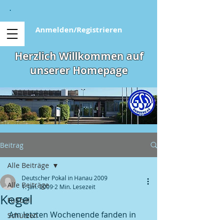
Anmelden/Registrieren
Herzlich Willkommen auf
unserer Homepage
Beitrag
Alle Beiträge
Deutscher Pokal in Hanau 2009
Alle Beiträge
1. Jan. 2009
2 Min. Lesezeit
Kegel
Fußball
Am letzten Wochenende fanden in 
Schützen