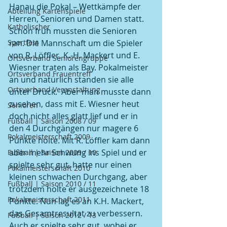
Hanau die Pokal – Wettkämpfe der 
Abteilung Kartenspiele
Herren, Senioren und Damen statt. 
Katholischer
Schon früh mussten die Senioren 
Sportfest
ran. Die Mannschaft um die Spieler 
von R. Löffler, K.-H. Mackert und E. 
Ortsverband Seniorengruppe
Wiesner traten als Bay. Pokalmeister 
Ortsverband Frauentreff
an und natürlich standen sie alle 
Ortsverband Veranstaltung
unter Druck.  Aber man musste dann 
zusehen, dass mit E. Wiesner heut 
Senioren
doch nicht alles glatt lief und er in 
Fußball | Saison 2008 / 09
den 4 Durchgängen nur magere 6 
Pokalmeisterschaft 2009
Punkte holte. Mit R. Löffler kam dann 
aber mehr Schwung ins Spiel und er 
Fußball | Saison 2009 / 10
spielte sehr gut, hatte nur einen 
Pokalmeisterschaft 2010
kleinen schwachen Durchgang, aber 
Fußball | Saison 2010 / 11
trotzdem holte er ausgezeichnete 18 
Pokalmeisterschaft 2011
Punkte. Nun lag es an K.H. Mackert, 
das Gesamtresultat zu verbessern. 
Fußball | Saison 2012 / 13
Auch er spielte sehr gut, wobei er 