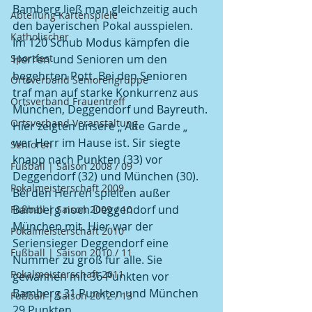
Bamberg ließ man gleichzeitig auch 
Abteilung Kartenspiele
den bayerischen Pokal ausspielen. 
Katholischer
Im 120 Schub Modus kämpfen die 
Sportfest
Herren und Senioren um den 
begehrten Pott. Bei den Senioren 
Ortsverband Seniorengruppe
traf man auf starke Konkurrenz aus 
Ortsverband Frauentreff
München, Deggendorf und Bayreuth. 
Ortsverband Veranstaltung
Hier zeigten unsere „ Alte Garde „  
wer Herr im Hause ist. Sir siegte 
Senioren
knapp nach Punkten (33) vor 
Fußball | Saison 2008 / 09
Deggendorf (32) und München (30). 
Pokalmeisterschaft 2009
Bei den Herren spielten außer 
Bamberg noch Deggendorf und 
Fußball | Saison 2009 / 10
München mit. Hier war der 
Pokalmeisterschaft 2010
Seriensieger Deggendorf eine 
Fußball | Saison 2010 / 11
Nummer zu groß für alle. Sie 
Pokalmeisterschaft 2011
gewannen mit 36 Punkten vor 
Bamberg 31 Punkten und München 
Fußball | Saison 2012 / 13
29 Punkten. 