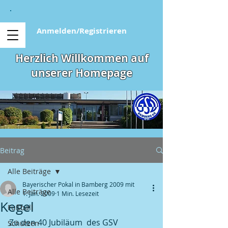
Anmelden/Registrieren
Herzlich Willkommen auf
unserer Homepage
Beitrag
Alle Beiträge
Bayerischer Pokal in Bamberg 2009 mit
Alle Beiträge
1. Jan. 2009
1 Min. Lesezeit
Kegel
Fußball
Zu den 40 Jubiläum  des GSV 
Schützen