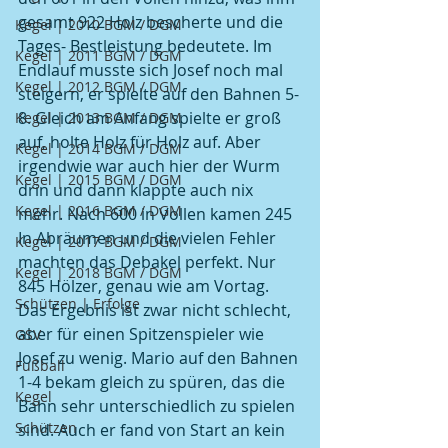
gesamt 922 Holz bescherte und die 
Kegel | 2010 BGM / DGM
Tages- Bestleistung bedeutete. Im 
Kegel | 2011 BGM / DGM
Endlauf musste sich Josef noch mal 
Kegel | 2012 BGM / DGM
steigern, er spielte auf den Bahnen 5-
8. Gleich am Anfang spielte er groß 
Kegel | 2013 BGM / DGM
auf, holte Holz für Holz auf. Aber 
Kegel | 2014 BGM / DGM
irgendwie war auch hier der Wurm 
Kegel | 2015 BGM / DGM
drin und dann klappte auch nix 
Kegel | 2016 BGM / DGM
mehr. Nach 600 in Vollen kamen 245 
In Abräumen und die vielen Fehler 
Kegel | 2017 BGM / DGM
machten das Debakel perfekt. Nur 
Kegel | 2018 BGM / DGM
845 Hölzer, genau wie am Vortag. 
Schützen | Erfolge
Das Ergebnis ist zwar nicht schlecht, 
aber für einen Spitzenspieler wie 
GSV
Josef zu wenig. Mario auf den Bahnen 
Fußball
1-4 bekam gleich zu spüren, das die 
Kegel
Bahn sehr unterschiedlich zu spielen 
Schützen
sind. Auch er fand von Start an kein 