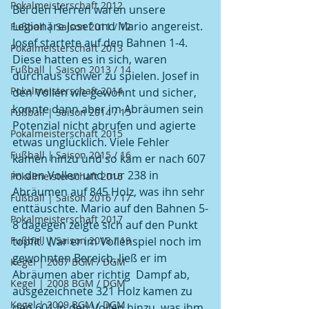
Pokalmeisterschaft 2012
Bei den Herren waren unsere 
Legionäre Josef und Mario angereist. 
Fußball | Saison 2011 / 12
Josef startete auf den Bahnen 1-4. 
Pokalmeisterschaft 2013
Diese hatten es in sich, waren 
Fußball | Saison 2013 / 14
durchaus schwer zu spielen. Josef in 
Pokalmeisterschaft 2014
den Vollen wie gewohnt und sicher, 
konnte dann aber im Abräumen sein 
Fußball | Saison 2014 / 15
Potenzial nicht abrufen und agierte 
Pokalmeisterschaft 2015
etwas unglücklich. Viele Fehler 
Fußball | Saison 2015 / 16
kamen hinzu und so kam er nach 607 
in den Vollen und nur 238 in 
Pokalmeisterschaft 2016
Abräumen auf 845 Holz, was ihn sehr 
Fußball | Saison 2016 / 17
enttäuschte. Mario auf den Bahnen 5-
Pokalmeisterschaft 2017
8 dagegen zeigte sich auf den Punkt 
Fußball | Saison 2018 / 19
topfit. War er im Vollenspiel noch im 
gewohnten Bereich, ließ er im 
Kegel | 2007 BGM / DGM
Abräumen aber richtig  Dampf ab, 
Kegel | 2008 BGM / DGM
ausgezeichnete 321 Holz kamen zu 
Kegel | 2009 BGM / DGM
den 601 in den Vollen hinzu, was ihm 