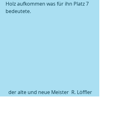
Holz aufkommen was für ihn Platz 7 
bedeutete.
 der alte und neue Meister  R. Löffler
Anzumerken ist hier noch, dass 
außerhalb des Kegelgeschehens eine 
prächtige Stimmung geherrscht hat. 
Auch das Hotel mit kroatischer 
Küche war einwandfrei. Hiermit 