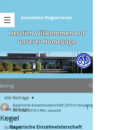
Anmelden/Registrieren
Herzlich Willkommen auf
unserer Homepage
Beitrag
Alle Beiträge
Bayerische Einzelmeisterschaft 2010 in Straubing
Alle Beiträge
20. März 2010
3 Min. Lesezeit
Kegel
Fußball
Bayerische Einzelmeisterschaft 
Schützen