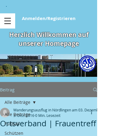
Anmelden/Registrieren
Herzlich Willkommen auf
unserer Homepage
Beitrag
Alle Beiträge
Wanderungsausflug in Nördlingen am 03. Dezember
Alle Beiträge
3. Dez. 2016
0 Min. Lesezeit
Ortsverband | Frauentreff
Fußball
Schützen