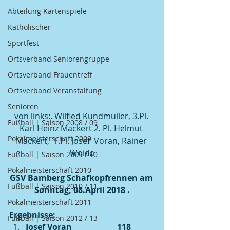
Abteilung Kartenspiele
Katholischer
Sportfest
Ortsverband Seniorengruppe
Ortsverband Frauentreff
Ortsverband Veranstaltung
Senioren
von links:. Wilfied Kundmüller, 3.Pl. 
Fußball | Saison 2008 / 09
Karl Heinz Mackert 2. Pl. Helmut 
Pokalmeisterschaft 2009
Mackert,  1.Pl. Josef  Voran, Rainer 
Woida
Fußball | Saison 2009 / 10
Pokalmeisterschaft 2010
GSV Bamberg Schafkopfrennen am 
Fußball | Saison 2010 / 11
Sonntag, 08.April 2018 .​
Pokalmeisterschaft 2011
Ergebnisse:
Fußball | Saison 2012 / 13
Josef Voran                      118 