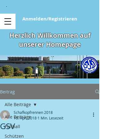
Anmelden/Registrieren
Herzlich Willkommen auf
unserer Homepage
Beitrag
Alle Beiträge
Schafkopfrennen 2018
Alle Beiträge
10. Apr. 2018
1 Min. Lesezeit
GSV
Fußball
Schützen