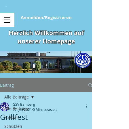
Anmelden/Registrieren
Herzlich Willkommen auf
unserer Homepage
Beitrag
Alle Beiträge
GSV Bamberg
Alle Beiträge
27. Juli 2021
0 Min. Lesezeit
Grillfest
Fußball
Schützen