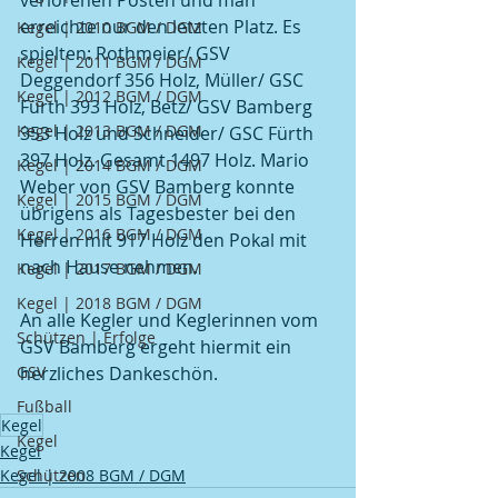
verlorenen Posten und man 
erreichte nur den letzten Platz. Es 
Kegel | 2010 BGM / DGM
spielten: Rothmeier/ GSV 
Kegel | 2011 BGM / DGM
Deggendorf 356 Holz, Müller/ GSC 
Kegel | 2012 BGM / DGM
Fürth 393 Holz, Betz/ GSV Bamberg 
Kegel | 2013 BGM / DGM
353 Holz und Schneider/ GSC Fürth 
397 Holz. Gesamt 1497 Holz. Mario 
Kegel | 2014 BGM / DGM
Weber von GSV Bamberg konnte 
Kegel | 2015 BGM / DGM
übrigens als Tagesbester bei den 
Kegel | 2016 BGM / DGM
Herren mit 917 Holz den Pokal mit 
nach Hause nehmen. 
Kegel | 2017 BGM / DGM
Kegel | 2018 BGM / DGM
An alle Kegler und Keglerinnen vom 
Schützen | Erfolge
GSV Bamberg ergeht hiermit ein 
GSV
herzliches Dankeschön. 
Fußball
Kegel
Kegel
Kegel
Kegel | 2008 BGM / DGM
Schützen