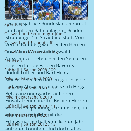
Abteilung Kartenspiele
Katholischer
 Der diesjährige Bundesländerkampf 
Sportfest
fand auf den Bahnanlagen „ Bruder 
Ortsverband Seniorengruppe
Straubinger“ in Straubing statt. Vom 
Ortsverband Frauentreff
Verein Bamberg war bei den Herren 
nur Mario Weber und Oswald 
Ortsverband Veranstaltung
Nüsslein vertreten. Bei den Senioren 
Senioren
spielten für die Farben Bayerns 
Fußball | Saison 2008 / 09
Rudolf Löffler und Karl-Heinz 
Pokalmeisterschaft 2009
Mackert. Bei den Damen gab es eine 
Flut von Absagen, so dass sich Helga 
Fußball | Saison 2009 / 10
Betz ganz unerwartet auf ihren 
Pokalmeisterschaft 2010
Einsatz freuen durfte. Bei den Herren 
Fußball | Saison 2010 / 11
war die Anspannung anzumerken, da 
wir nicht komplett mit der  
Pokalmeisterschaft 2011
Erfolgsmannschaft vom letzten Jahr 
Fußball | Saison 2012 / 13
antreten konnten. Und doch tat es 