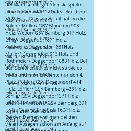
Pokalmeisterschaft 2012
der Mannschaft gut, den sie spielte 
Fußball | Saison 2011 / 12
einen neuen Mannschaftsrekord von 
5328 Holt. Grossen Anteil hatten die 
Pokalmeisterschaft 2013
Spieler Müller/ GBV München 908 
Fußball | Saison 2013 / 14
Holz, Weber/ GSV Bamberg 917 Holz, 
Pokalmeisterschaft 2014
Uhlig/ Deggendorf 871 Holz, 
Kühlwein/ Deggendorf 831Holz, 
Fußball | Saison 2014 / 15
Müller/ Deggendorf 913 Holz und 
Pokalmeisterschaft 2015
Rothmeier/ Deggendorf 888 Holz. Bei 
Fußball | Saison 2015 / 16
den Senioren lief es nicht so wie es 
sollte und man erreichte nur den 4. 
Pokalmeisterschaft 2016
Platz. Pohler/ GSV Deggendorf 414 
Fußball | Saison 2016 / 17
Holz, Löffler/ GSV Bamberg 428 Holz, 
Pokalmeisterschaft 2017
Sehlig/ GSV Deggendorf 371 Holz 
Fußball | Saison 2018 / 19
und K.-H. Mackert/ GSV Bamberg 391 
Holz . Gesamt Ergebnis 1604 Holz. 
Kegel | 2007 BGM / DGM
Bei den Damen war man bei den 
Kegel | 2008 BGM / DGM
vielen Absagen schon am Anfang auf 
Kegel | 2009 BGM / DGM