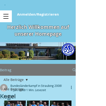
Anmelden/Registrieren
Herzlich Willkommen auf
unserer Homepage
Beitrag
Alle Beiträge
Bundesländerkampf in Straubing 2008!
Alle Beiträge
1. Jan. 2008
1 Min. Lesezeit
Kegel
Fußball
Schützen